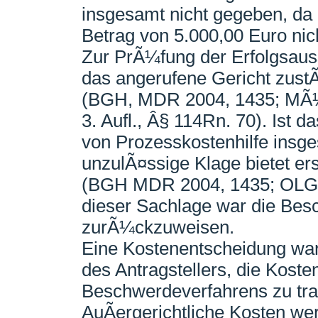
insgesamt nicht gegeben, da 
Betrag von 5.000,00 Euro nic
Zur PrÃ¼fung der Erfolgsaus
das angerufene Gericht zustÃ¤
(BGH, MDR 2004, 1435; MÃ
3. Aufl., Â§ 114Rn. 70). Ist da
von Prozesskostenhilfe insg
unzulÃ¤ssige Klage bietet ers
(BGH MDR 2004, 1435; OLG 
dieser Sachlage war die Be
zurÃ¼ckzuweisen.
Eine Kostenentscheidung war 
des Antragstellers, die Koste
Beschwerdeverfahrens zu tra
AuÃergerichtliche Kosten wer