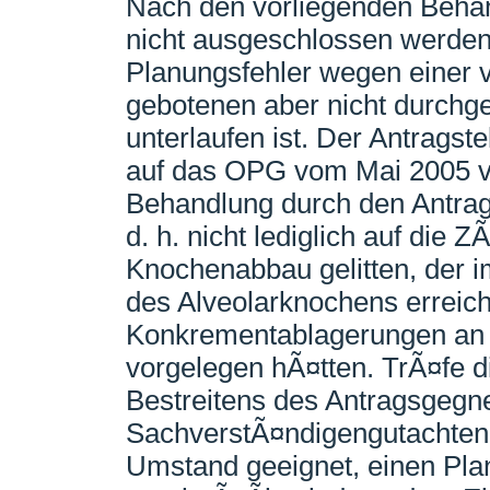
Nach den vorliegenden Beha
nicht ausgeschlossen werden
Planungsfehler wegen einer 
gebotenen aber nicht durch
unterlaufen ist. Der Antragste
auf das OPG vom Mai 2005 vo
Behandlung durch den Antrag
d. h. nicht lediglich auf die
Knochenabbau gelitten, der i
des Alveolarknochens erreic
Konkrementablagerungen an 
vorgelegen hÃ¤tten. TrÃ¤fe d
Bestreitens des Antragsgegn
SachverstÃ¤ndigengutachten 
Umstand geeignet, einen Pl