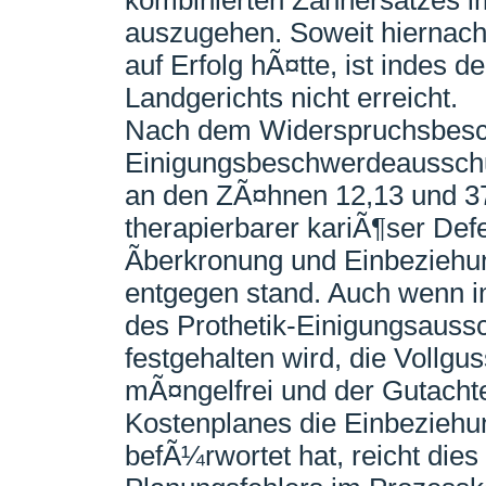
kombinierten Zahnersatzes im
auszugehen. Soweit hiernach
auf Erfolg hÃ¤tte, ist indes d
Landgerichts nicht erreicht.
Nach dem Widerspruchsbesch
Einigungsbeschwerdeaussch
an den ZÃ¤hnen 12,13 und 37
therapierbarer kariÃ¶ser Defe
Ãberkronung und Einbeziehu
entgegen stand. Auch wenn i
des Prothetik-Einigungsauss
festgehalten wird, die Vollg
mÃ¤ngelfrei und der Gutachte
Kostenplanes die Einbezieh
befÃ¼rwortet hat, reicht dies