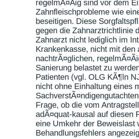
regelmÃ¤Ãig sind vor dem Ei
Zahnfleischprobleme wie eine 
beseitigen. Diese Sorgfaltspfl
gegen die Zahnarztrichtlinie 
Zahnarzt nicht lediglich im I
Krankenkasse, nicht mit den 
nachtrÃ¤glichen, regelmÃ¤Ãi
Sanierung belastet zu werde
Patienten (vgl. OLG KÃ¶ln N
nicht ohne Einhaltung eines 
SachverstÃ¤ndigengutachtens
Frage, ob die vom Antragst
adÃ¤quat-kausal auf diesen 
eine Umkehr der Beweislast
Behandlungsfehlers angezei