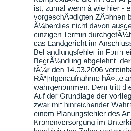
ist, zumal wenn â wie hier -
vorgeschÃ¤digten ZÃ¤hnen bet
Ã¼berdies nicht davon ausge
einzigen Termin durchgefÃ¼h
das Landgericht im Anschlus
Behandlungsfehler in Form e
BegrÃ¼ndung abgelehnt, der 
fÃ¼r den 14.03.2006 vereinba
RÃ¶ntgenaufnahme hÃ¤tte ange
wahrgenommen. Dem tritt die
Auf der Grundlage der vorlie
zwar mit hinreichender Wahrs
einem Planungsfehler des An
Kronenversorgung im Unterki