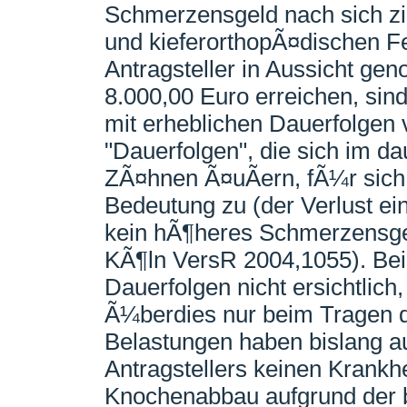
Schmerzensgeld nach sich zi
und kieferorthopÃ¤dischen F
Antragsteller in Aussicht g
8.000,00 Euro erreichen, sind
mit erheblichen Dauerfolgen
"Dauerfolgen", die sich im d
ZÃ¤hnen Ã¤uÃern, fÃ¼r sic
Bedeutung zu (der Verlust ei
kein hÃ¶heres Schmerzensgel
KÃ¶ln VersR 2004,1055). Bei 
Dauerfolgen nicht ersichtlic
Ã¼berdies nur beim Tragen d
Belastungen haben bislang a
Antragstellers keinen Krankh
Knochenabbau aufgrund der 