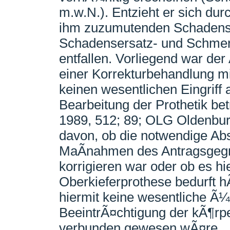
m.w.N.). Entzieht er sich du
ihm zuzumutenden Schadens
Schadensersatz- und Schme
entfallen. Vorliegend war der 
einer Korrekturbehandlung m
keinen wesentlichen Eingriff
Bearbeitung der Prothetik be
1989, 512; 89; OLG Oldenbur
davon, ob die notwendige Ab
MaÃnahmen des Antragsgegn
korrigieren war oder ob es h
Oberkieferprothese bedurft hÃ
hiermit keine wesentliche Ã¼
BeeintrÃ¤chtigung der kÃ¶rper
verbunden gewesen wÃ¤re.