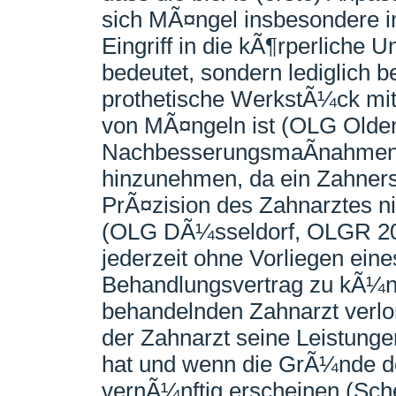
sich MÃ¤ngel insbesondere im
Eingriff in die kÃ¶rperliche U
bedeutet, sondern lediglich b
prothetische WerkstÃ¼ck mit 
von MÃ¤ngeln ist (OLG Olde
NachbesserungsmaÃnahmen s
hinzunehmen, da ein Zahners
PrÃ¤zision des Zahnarztes nic
(OLG DÃ¼sseldorf, OLGR 2001
jederzeit ohne Vorliegen ein
Behandlungsvertrag zu kÃ¼nd
behandelnden Zahnarzt verlor
der Zahnarzt seine Leistunge
hat und wenn die GrÃ¼nde de
vernÃ¼nftig erscheinen (Sch