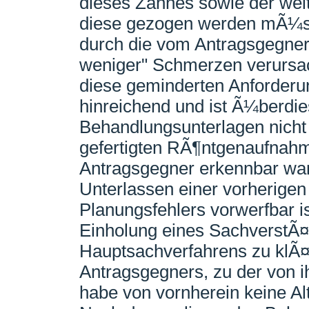
dieses Zahnes sowie der wei
diese gezogen werden mÃ¼ss
durch die vom Antragsgegne
weniger" Schmerzen verursa
diese geminderten Anforderun
hinreichend und ist Ã¼berdie
Behandlungsunterlagen nicht
gefertigten RÃ¶ntgenaufnah
Antragsgegner erkennbar war
Unterlassen einer vorherigen
Planungsfehlers vorwerfbar i
Einholung eines SachverstÃ
Hauptsachverfahrens zu klÃ¤
Antragsgegners, zu der von
habe von vornherein keine Al