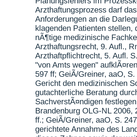
Planungsfehlers im Prozessko
Arzthaftungsprozess darf das
Anforderungen an die Darlegu
klagenden Patienten stellen,
nÃ¶tige medizinische Fachkenn
Arzthaftungsrecht, 9. Aufl., Rn
Arzthaftpflichtrecht, 5. Aufl.
"von Amts wegen" aufklÃ¤ren (
597 ff; GeiÃ/Greiner, aaO, S
Gericht den medizinischen So
gutachterliche Beratung durc
SachverstÃ¤ndigen festlege
Brandenburg OLG-NL 2006, 25
ff.; GeiÃ/Greiner, aaO, S. 2
gerichtete Annahme des Land