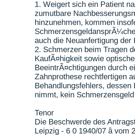
1. Weigert sich ein Patient 
zumutbare Nachbesserungsm
hinzunehmen, kommen insofe
SchmerzensgeldansprÃ¼che n
auch die Neuanfertigung der 
2. Schmerzen beim Tragen de
KaufÃ¤higkeit sowie optisch
BeeintrÃ¤chtigungen durch ein
Zahnprothese rechtfertigen a
Behandlungsfehlers, dessen 
nimmt, kein Schmerzensgeld
Tenor
Die Beschwerde des Antragst
Leipzig - 6 0 1940/07 â vo