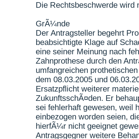
Die Rechtsbeschwerde wird n
GrÃ¼nde
Der Antragsteller begehrt Pr
beabsichtigte Klage auf Sch
eine seiner Meinung nach feh
Zahnprothese durch den Ant
umfangreichen prothetischen
dem 08.03.2005 und 06.03.20
Ersatzpflicht weiterer materie
ZukunftsschÃ¤den. Er behaup
sei fehlerhaft gewesen, weil 
einbezogen worden seien, di
hierfÃ¼r nicht geeignet gew
Antragsgegner weitere Behan