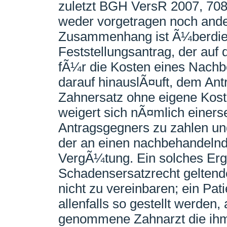
zuletzt BGH VersR 2007, 708;
weder vorgetragen noch ander
Zusammenhang ist Ã¼berdies
Feststellungsantrag, der auf d
fÃ¼r die Kosten eines Nachbe
darauf hinauslÃ¤uft, dem Ant
Zahnersatz ohne eigene Koste
weigert sich nÃ¤mlich einers
Antragsgegners zu zahlen und
der an einen nachbehandelnd
VergÃ¼tung. Ein solches Erg
Schadensersatzrecht geltende
nicht zu vereinbaren; ein Pat
allenfalls so gestellt werden,
genommene Zahnarzt die ihm