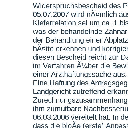
Widerspruchsbescheid des P
05.07.2007 wird nÃ¤mlich aus
Kieferrelation sei um ca. 1 b
was der behandelnde Zahnarz
der Behandlung einer Abplat
hÃ¤tte erkennen und korrig
diesen Bescheid reicht zur D
im Verfahren Ã¼ber die Bewil
einer Arzthaftungssache aus.
Eine Haftung des Antragsgegn
Landgericht zutreffend erkan
Zurechnungszusammenhanges a
ihm zumutbare Nachbesserun
06.03.2006 vereitelt hat. In 
dass die bloÃe (erste) Anpa